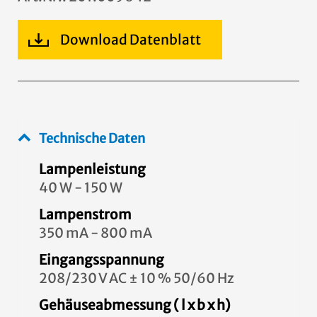
Download Datenblatt
Technische Daten
Lampenleistung
40 W - 150 W
Lampenstrom
350 mA - 800 mA
Eingangsspannung
208/230 V AC ± 10 % 50/60 Hz
Gehäuseabmessung ( l x b x h)