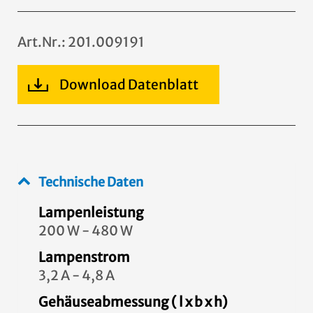
Art.Nr.: 201.009191
Download Datenblatt
Technische Daten
Lampenleistung
200 W - 480 W
Lampenstrom
3,2 A - 4,8 A
Gehäuseabmessung ( l x b x h)