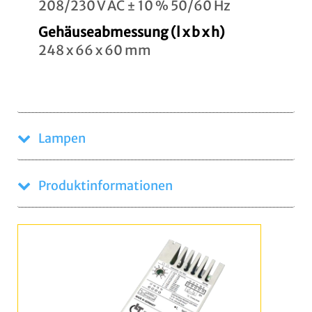
208/230 V AC ± 10 % 50/60 Hz
Gehäuseabmessung (l x b x h)
248 x 66 x 60 mm
Lampen
Produktinformationen