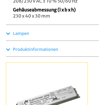
208/230 V AC ± 10 % 50/60 Hz
Gehäuseabmessung (l x b x h)
230 x 40 x 30 mm
Lampen
Produktinformationen