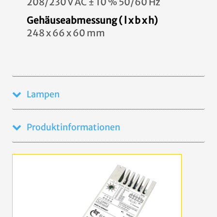
208/230 V AC ± 10 % 50/60 Hz
Gehäuseabmessung ( l x b x h)
248 x 66 x 60 mm
Lampen
Produktinformationen