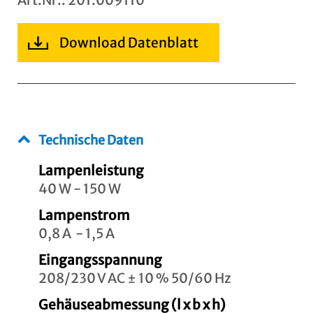
Download Datenblatt
Technische Daten
Lampenleistung
40 W - 150 W
Lampenstrom
0,8 A - 1,5 A
Eingangsspannung
208/230 V AC ± 10 % 50/60 Hz
Gehäuseabmessung (l x b x h)