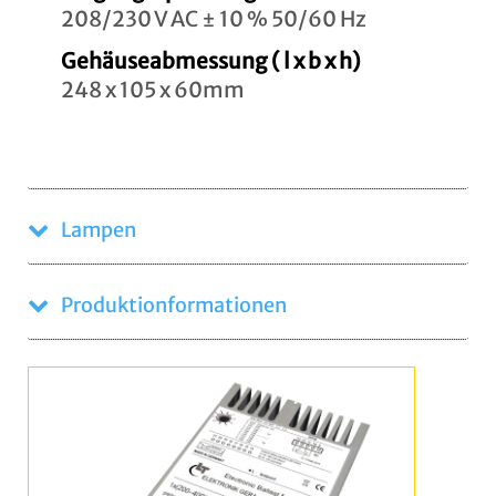
208/230 V AC ± 10 % 50/60 Hz
Gehäuseabmessung ( l x b x h)
248 x 105 x 60mm
Lampen
Produktionformationen