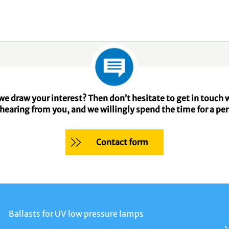
we draw your interest? Then don’t hesitate to get in touch w
hearing from you, and we willingly spend the time for a pe
Contact form
Ballasts for UV low pressure lamps