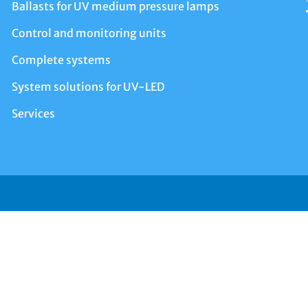
Ballasts for UV medium pressure lamps
Control and monitoring units
Complete systems
System solutions for UV-LED
Services