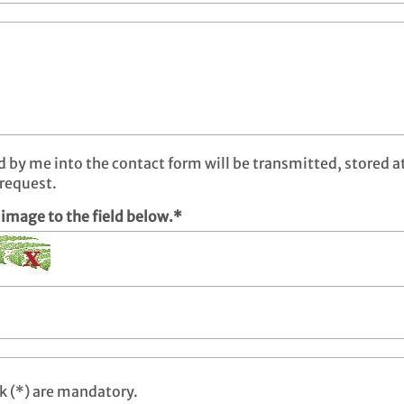
d by me into the contact form will be transmitted, stored at
 request.
 image to the field below.*
sk (*) are mandatory.